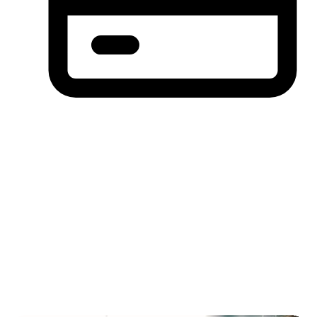
分期付款，先买后付(BNPL)