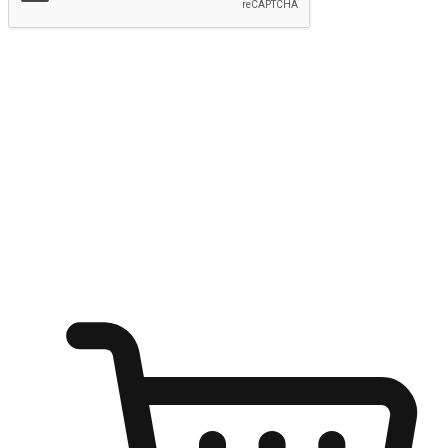
提交
随心所欲：让客户更轻易贴近您的品牌
无论是办公桌前的专注、沙发上的悠闲、还是在咖啡馆等待朋
友的片刻，让任何场景都能成为客户探索购物的瞬间。我们为
客户打造无缝的购物体验，让他们在任何场景都能轻松地贴近
自己喜欢的品牌，自由切换喜欢的购物方式，享受随时探索购
物的乐趣。