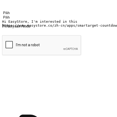
Nama
Nama perusahaan
Alamat surel
Nomor ponsel
Industri bisnis
Toko Fisik
Pertanyaan Anda
kirim
Menyinari kegembiraan membeli-belah di
Ubah setiap saat menjadi peluang untuk penemuan, sama ada dari me
berbelanja dari mana-mana dan berbelanja melalui laman web atau apl