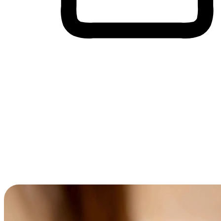
Membeli-Belah Lintas Peranti