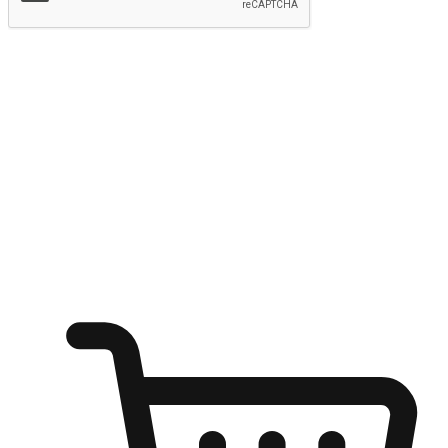
提交
随心所欲：让客户更轻易贴近您的品牌
无论是办公桌前的专注、沙发上的悠闲、还是在咖啡馆等待朋
友的片刻，让任何场景都能成为客户探索购物的瞬间。我们为
客户打造无缝的购物体验，让他们在任何场景都能轻松地贴近
自己喜欢的品牌，自由切换喜欢的购物方式，享受随时探索购
物的乐趣。