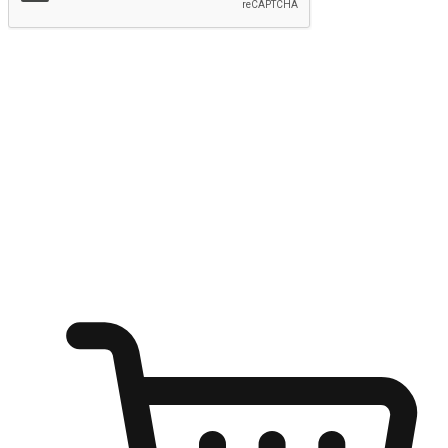
提交
随心所欲：让客户更轻易贴近您的品牌
无论是办公桌前的专注、沙发上的悠闲、还是在咖啡馆等待朋
友的片刻，让任何场景都能成为客户探索购物的瞬间。我们为
客户打造无缝的购物体验，让他们在任何场景都能轻松地贴近
自己喜欢的品牌，自由切换喜欢的购物方式，享受随时探索购
物的乐趣。