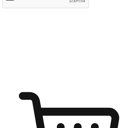
提交
随心所欲：让客户更轻易贴近您的品牌
无论是办公桌前的专注、沙发上的悠闲、还是在咖啡馆等待朋
友的片刻，让任何场景都能成为客户探索购物的瞬间。我们为
客户打造无缝的购物体验，让他们在任何场景都能轻松地贴近
自己喜欢的品牌，自由切换喜欢的购物方式，享受随时探索购
物的乐趣。