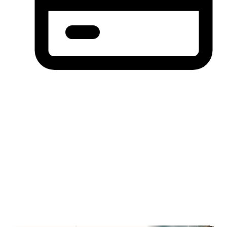
分期付款，先买后付(BNPL)