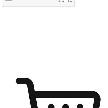
提交
随心所欲：让客户更轻易贴近您的品牌
无论是办公桌前的专注、沙发上的悠闲、还是在咖啡馆等待朋
友的片刻，让任何场景都能成为客户探索购物的瞬间。我们为
客户打造无缝的购物体验，让他们在任何场景都能轻松地贴近
自己喜欢的品牌，自由切换喜欢的购物方式，享受随时探索购
物的乐趣。