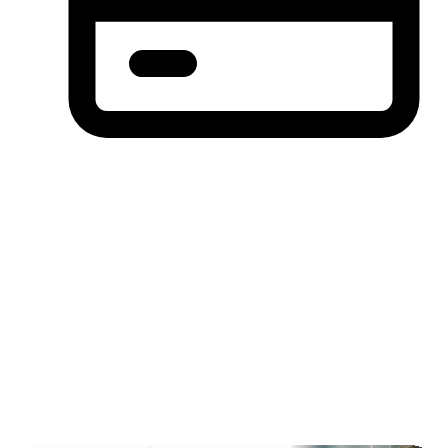
分期付款，先买后付(BNPL)