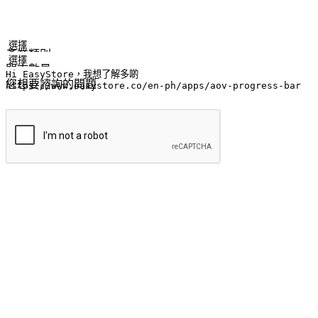
姓名
公司/品牌
電子郵件
手機號碼
產業類別
門市數量
您想要諮詢的問題
提交
流暢的購物旅程
讓顧客無論是透過手機、網頁或是應用程式都能盡情享受購物