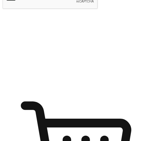
提交
随心所欲：让客户更轻易贴近您的品牌
无论是办公桌前的专注、沙发上的悠闲、还是在咖啡馆等待朋
友的片刻，让任何场景都能成为客户探索购物的瞬间。我们为
客户打造无缝的购物体验，让他们在任何场景都能轻松地贴近
自己喜欢的品牌，自由切换喜欢的购物方式，享受随时探索购
物的乐趣。