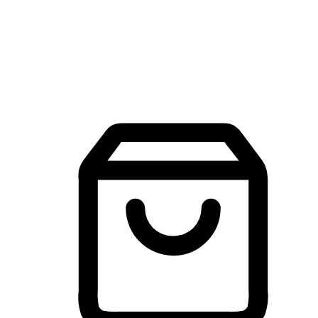
建立線上品牌官網，讓顧客能夠透過搜尋引擎查詢並進行更
入的互動。