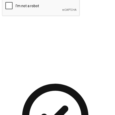
提交
流暢的購物旅程
讓顧客無論是透過手機、網頁或是應用程式都能盡情享受購
物。當他們使用不同介面卻擁有一致性的體驗時，能有效提升
對您品牌的好感度。