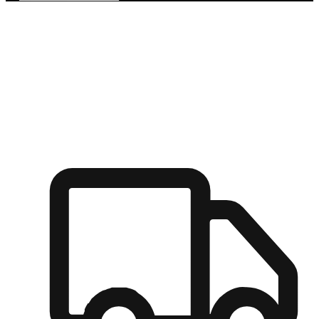
多元彈性物流
無論宅配到家或是到店自取，都能滿足顧客的需求，物流的靈
活度可成為購物決策的關鍵因素。