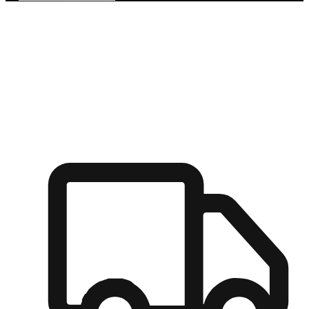
多元彈性物流
無論宅配到家或是到店自取，都能滿足顧客的需求，物流的靈
活度可成為購物決策的關鍵因素。