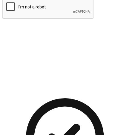
提交
流暢的購物旅程
讓顧客無論是透過手機、網頁或是應用程式都能盡情享受購
物。當他們使用不同介面卻擁有一致性的體驗時，能有效提升
對您品牌的好感度。