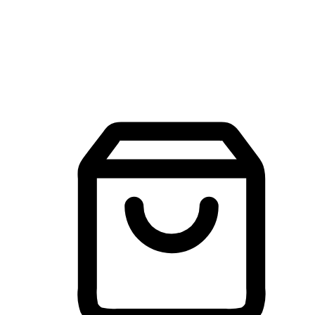
建立線上品牌官網，讓顧客能夠透過搜尋引擎查詢並進行更
入的互動。