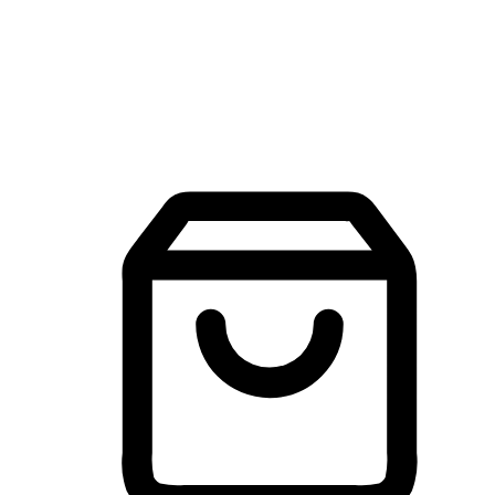
建立線上品牌官網，讓顧客能夠透過搜尋引擎查詢並進行更
入的互動。