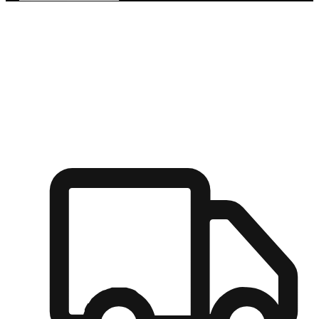
多元彈性物流
無論宅配到家或是到店自取，都能滿足顧客的需求，物流的靈
活度可成為購物決策的關鍵因素。