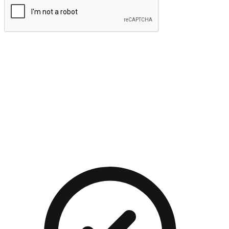
提交
流暢的購物旅程
讓顧客無論是透過手機、網頁或是應用程式都能盡情享受購
物。當他們使用不同介面卻擁有一致性的體驗時，能有效提升
對您品牌的好感度。