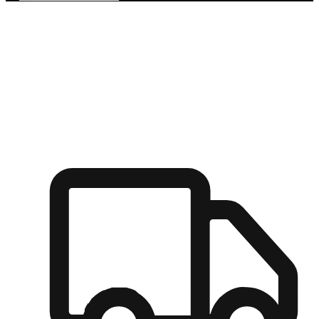
多元彈性物流
無論宅配到家或是到店自取，都能滿足顧客的需求，物流的靈
活度可成為購物決策的關鍵因素。