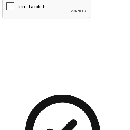
提交
流暢的購物旅程
讓顧客無論是透過手機、網頁或是應用程式都能盡情享受購
物。當他們使用不同介面卻擁有一致性的體驗時，能有效提升
對您品牌的好感度。