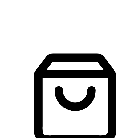
建立線上品牌官網，讓顧客能夠透過搜尋引擎查詢並進行更
入的互動。