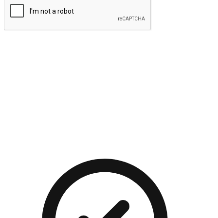
提交
流暢的購物旅程
讓顧客無論是透過手機、網頁或是應用程式都能盡情享受購
物。當他們使用不同介面卻擁有一致性的體驗時，能有效提升
對您品牌的好感度。