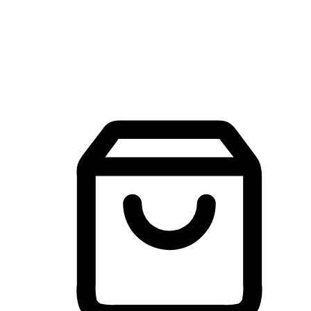
建立線上品牌官網，讓顧客能夠透過搜尋引擎查詢並進行更
入的互動。