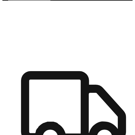
多元彈性物流
無論宅配到家或是到店自取，都能滿足顧客的需求，物流的靈
活度可成為購物決策的關鍵因素。