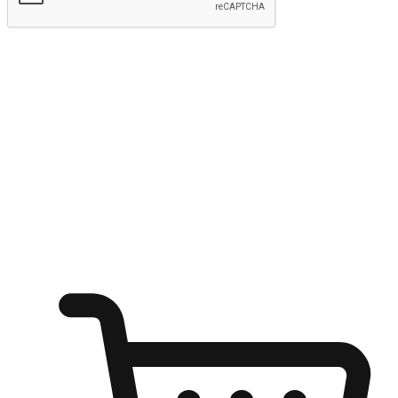
kirim
Menyinari kegembiraan membeli-belah
di mana sahaja
Ubah setiap saat menjadi peluang untuk penemuan, sama ada dari
meja pejabat, keselesaan sofa, ataupun semasa menunggu kawan di
kedai kopi. Berikan pelanggan kebebasan untuk menjelajah
keinginan berbelanja dari mana-mana dan berbelanja melalui laman
web atau aplikasi mudah alih.