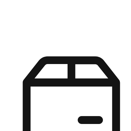
Kuasa pilihan di tangan pelanggan anda dengan pengalaman yang
disesuaikan. Dari fleksibiliti "Beli Dalam Talian, Ambil Di Kedai"
hingga kemudahan "Beli Di Kedai, Hantar Ke Rumah", kami
memastikan setiap aspek pengalaman membeli-belah disesuaikan
untuk memenuhi keperluan mereka.