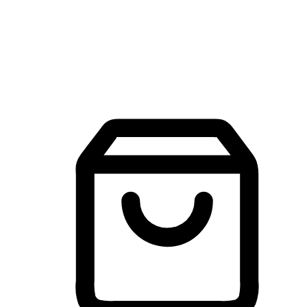
建立線上品牌官網，讓顧客能夠透過搜尋引擎查詢並進行更
入的互動。