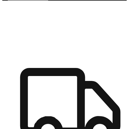
多元彈性物流
無論宅配到家或是到店自取，都能滿足顧客的需求，物流的靈
活度可成為購物決策的關鍵因素。