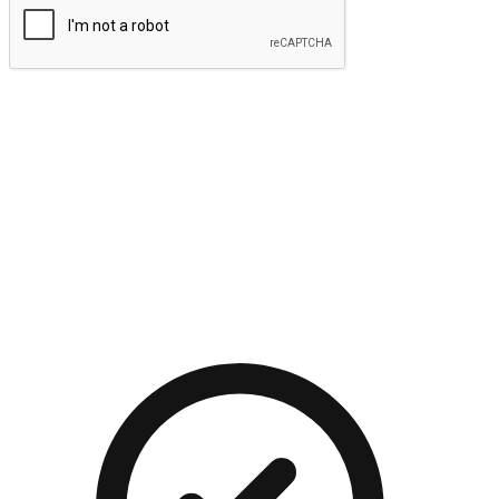
提交
流暢的購物旅程
讓顧客無論是透過手機、網頁或是應用程式都能盡情享受購
物。當他們使用不同介面卻擁有一致性的體驗時，能有效提升
對您品牌的好感度。