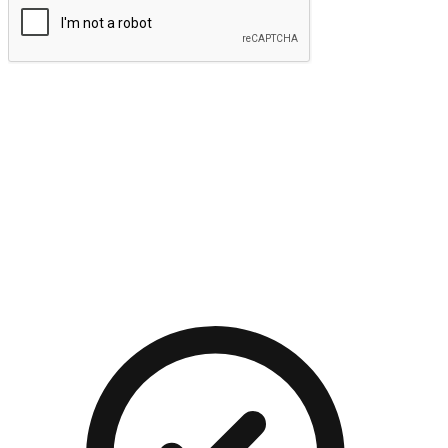
提交
流暢的購物旅程
讓顧客無論是透過手機、網頁或是應用程式都能盡情享受購
物。當他們使用不同介面卻擁有一致性的體驗時，能有效提升
對您品牌的好感度。