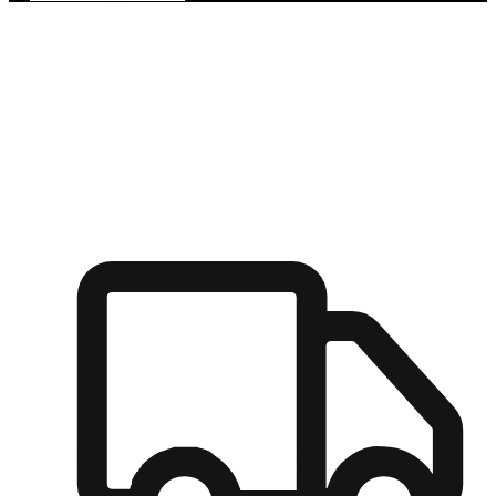
多元彈性物流
無論宅配到家或是到店自取，都能滿足顧客的需求，物流的靈
活度可成為購物決策的關鍵因素。