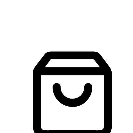
建立線上品牌官網，讓顧客能夠透過搜尋引擎查詢並進行更
入的互動。