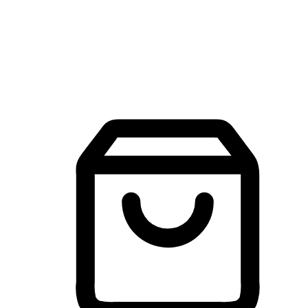
建立線上品牌官網，讓顧客能夠透過搜尋引擎查詢並進行更
入的互動。