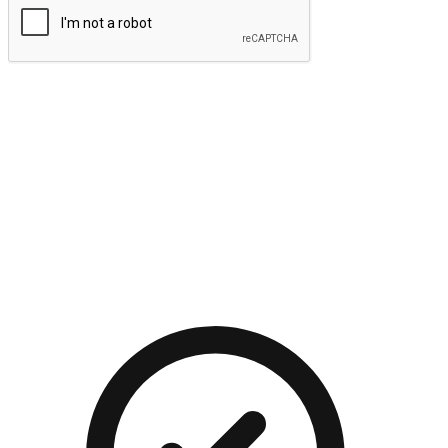
提交
流暢的購物旅程
讓顧客無論是透過手機、網頁或是應用程式都能盡情享受購
物。當他們使用不同介面卻擁有一致性的體驗時，能有效提升
對您品牌的好感度。