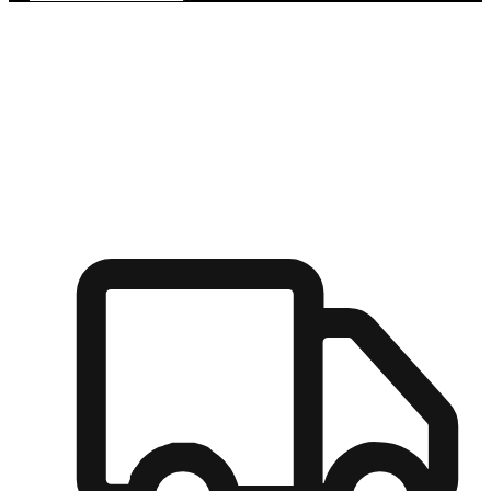
多元彈性物流
無論宅配到家或是到店自取，都能滿足顧客的需求，物流的靈
活度可成為購物決策的關鍵因素。