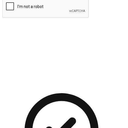
提交
流暢的購物旅程
讓顧客無論是透過手機、網頁或是應用程式都能盡情享受購
物。當他們使用不同介面卻擁有一致性的體驗時，能有效提升
對您品牌的好感度。