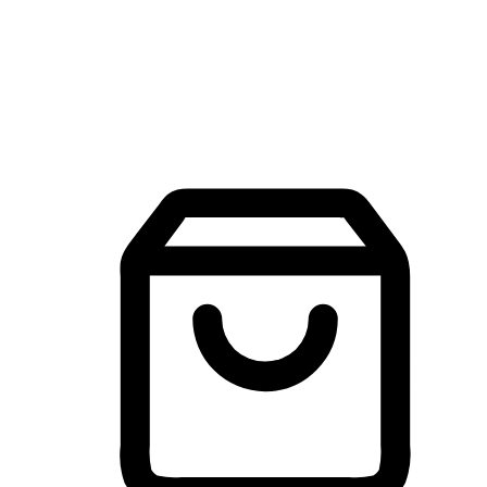
建立線上品牌官網，讓顧客能夠透過搜尋引擎查詢並進行更
入的互動。