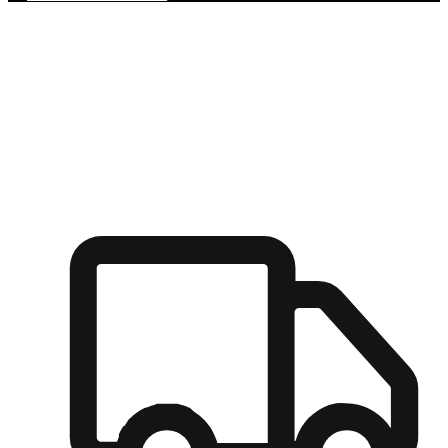
多元彈性物流
無論宅配到家或是到店自取，都能滿足顧客的需求，物流的靈
活度可成為購物決策的關鍵因素。