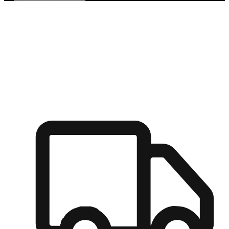
多元彈性物流
無論宅配到家或是到店自取，都能滿足顧客的需求，物流的靈
活度可成為購物決策的關鍵因素。