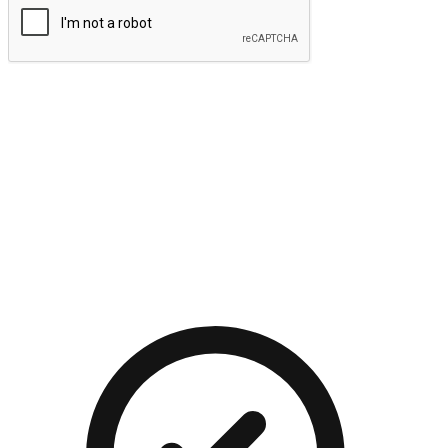
提交
流暢的購物旅程
讓顧客無論是透過手機、網頁或是應用程式都能盡情享受購
物。當他們使用不同介面卻擁有一致性的體驗時，能有效提升
對您品牌的好感度。