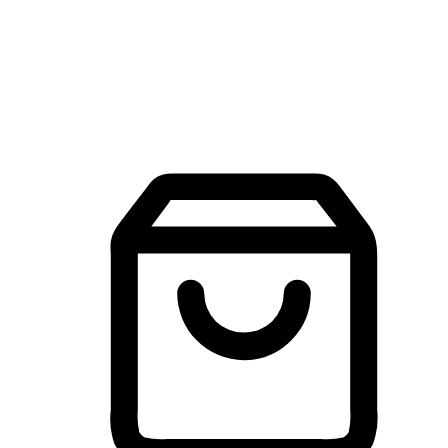
建立線上品牌官網，讓顧客能夠透過搜尋引擎查詢並進行更
入的互動。