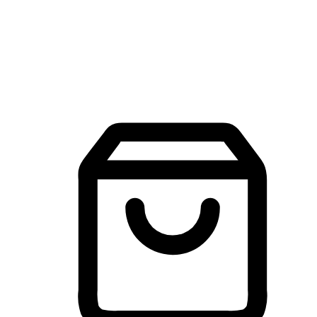
建立線上品牌官網，讓顧客能夠透過搜尋引擎查詢並進行更
入的互動。