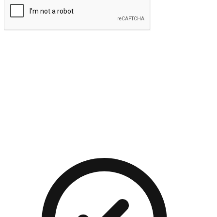
提交
流暢的購物旅程
讓顧客無論是透過手機、網頁或是應用程式都能盡情享受購
物。當他們使用不同介面卻擁有一致性的體驗時，能有效提升
對您品牌的好感度。