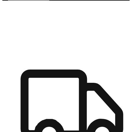
多元彈性物流
無論宅配到家或是到店自取，都能滿足顧客的需求，物流的靈
活度可成為購物決策的關鍵因素。