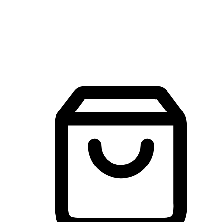
建立線上品牌官網，讓顧客能夠透過搜尋引擎查詢並進行更
入的互動。