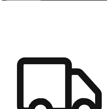
多元彈性物流
無論宅配到家或是到店自取，都能滿足顧客的需求，物流的靈
活度可成為購物決策的關鍵因素。