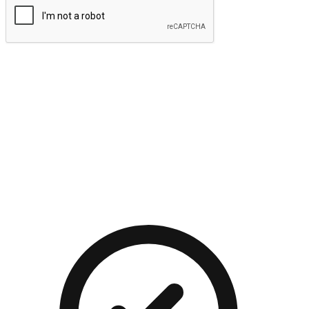
提交
流暢的購物旅程
讓顧客無論是透過手機、網頁或是應用程式都能盡情享受購
物。當他們使用不同介面卻擁有一致性的體驗時，能有效提升
對您品牌的好感度。