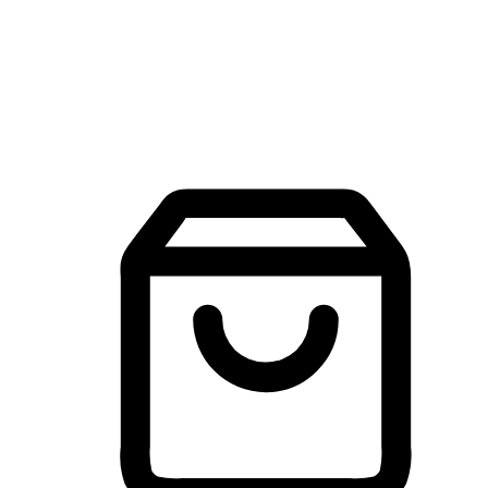
建立線上品牌官網，讓顧客能夠透過搜尋引擎查詢並進行更
入的互動。