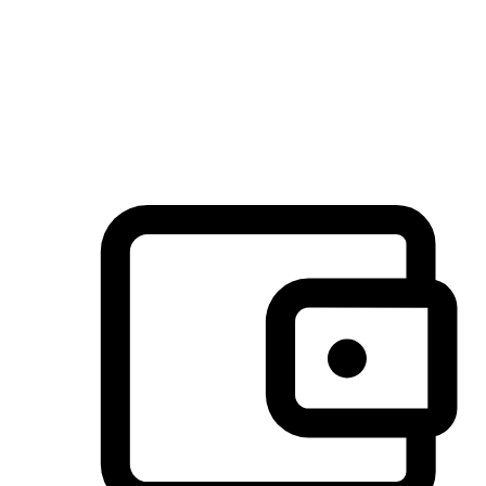
许多客户喜欢送货到家的便捷性和期待感，而有些客户则偏
于选择自取服务，以节省运费或更好地配合时间安排。对这
消费行为的重视，能够显著提升客户的满意度。