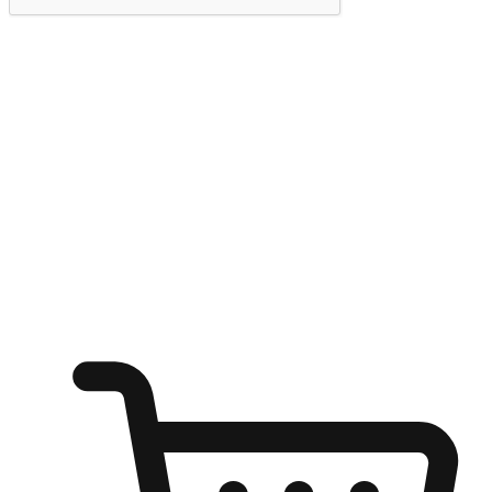
提交
随心所欲：让客户更轻易贴近您的品牌
无论是办公桌前的专注、沙发上的悠闲、还是在咖啡馆等待朋
友的片刻，让任何场景都能成为客户探索购物的瞬间。我们为
客户打造无缝的购物体验，让他们在任何场景都能轻松地贴近
自己喜欢的品牌，自由切换喜欢的购物方式，享受随时探索购
物的乐趣。