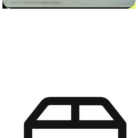
更多选择：从付款到收货让客户更满意
EasyStore尊重客户的各别情况和个性化需求，提供更得多选择
权给您的客户。无论是灵活的“在线购买，店内取货”，还是便
利的“店内购买，送货上门”，都能确保客户购物旅程的每一个
环节，可以适应他们的生活方式需求，帮助您的品牌在市场中
脱颖而出。