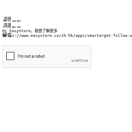
您的姓名
公司名称
电邮地址
联络号码
产业类型
门店数量
留言
提交
随心所欲：让客户更轻易贴近您的品牌
无论是办公桌前的专注、沙发上的悠闲、还是在咖啡馆等待朋
喜欢的品牌，自由切换喜欢的购物方式，享受随时探索购物的