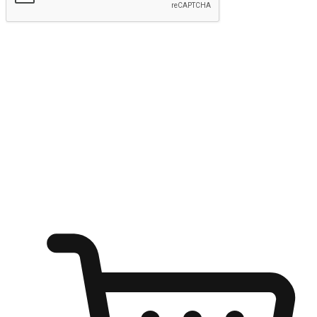
kirim
Menyinari kegembiraan membeli-belah
di mana sahaja
Ubah setiap saat menjadi peluang untuk penemuan, sama ada dari
meja pejabat, keselesaan sofa, ataupun semasa menunggu kawan di
kedai kopi. Berikan pelanggan kebebasan untuk menjelajah
keinginan berbelanja dari mana-mana dan berbelanja melalui laman
web atau aplikasi mudah alih.