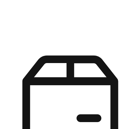
Kuasa pilihan di tangan pelanggan anda dengan pengalaman yang
disesuaikan. Dari fleksibiliti "Beli Dalam Talian, Ambil Di Kedai"
hingga kemudahan "Beli Di Kedai, Hantar Ke Rumah", kami
memastikan setiap aspek pengalaman membeli-belah disesuaikan
untuk memenuhi keperluan mereka.