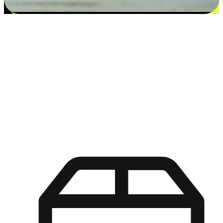
更多选择：从付款到收货让客户更满意
EasyStore尊重客户的各别情况和个性化需求，提供更得多选择
权给您的客户。无论是灵活的“在线购买，店内取货”，还是便
利的“店内购买，送货上门”，都能确保客户购物旅程的每一个
环节，可以适应他们的生活方式需求，帮助您的品牌在市场中
脱颖而出。