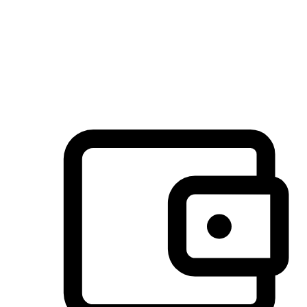
许多客户喜欢送货到家的便捷性和期待感，而有些客户则偏
于选择自取服务，以节省运费或更好地配合时间安排。对这
消费行为的重视，能够显著提升客户的满意度。