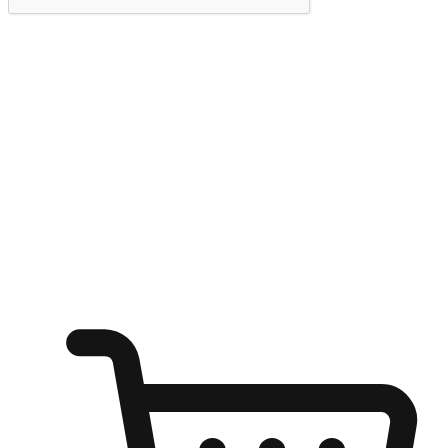
提交
随心所欲：让客户更轻易贴近您的品牌
无论是办公桌前的专注、沙发上的悠闲、还是在咖啡馆等待朋
友的片刻，让任何场景都能成为客户探索购物的瞬间。我们为
客户打造无缝的购物体验，让他们在任何场景都能轻松地贴近
自己喜欢的品牌，自由切换喜欢的购物方式，享受随时探索购
物的乐趣。