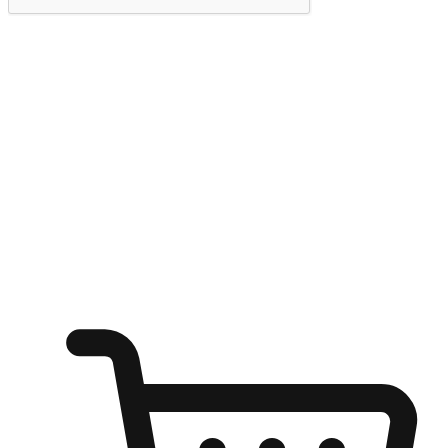
提交
随心所欲：让客户更轻易贴近您的品牌
无论是办公桌前的专注、沙发上的悠闲、还是在咖啡馆等待朋
友的片刻，让任何场景都能成为客户探索购物的瞬间。我们为
客户打造无缝的购物体验，让他们在任何场景都能轻松地贴近
自己喜欢的品牌，自由切换喜欢的购物方式，享受随时探索购
物的乐趣。