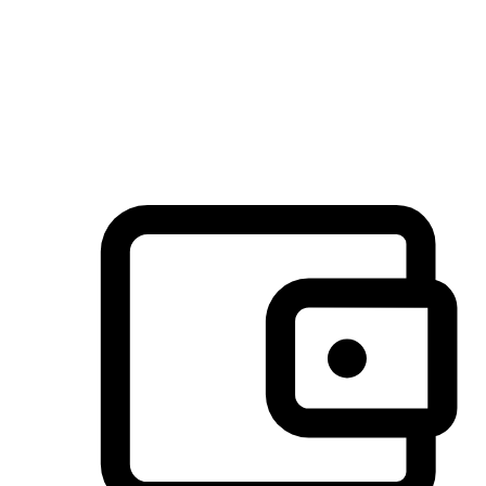
许多客户喜欢送货到家的便捷性和期待感，而有些客户则偏
于选择自取服务，以节省运费或更好地配合时间安排。对这
消费行为的重视，能够显著提升客户的满意度。