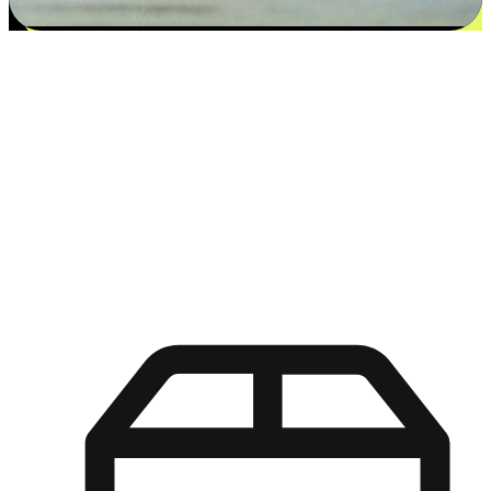
更多选择：从付款到收货让客户更满意
EasyStore尊重客户的各别情况和个性化需求，提供更得多选择
权给您的客户。无论是灵活的“在线购买，店内取货”，还是便
利的“店内购买，送货上门”，都能确保客户购物旅程的每一个
环节，可以适应他们的生活方式需求，帮助您的品牌在市场中
脱颖而出。