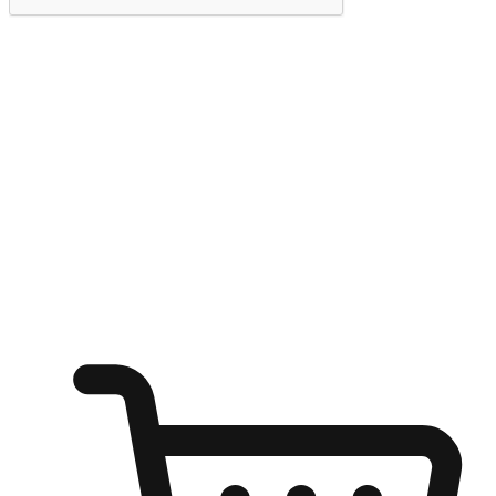
提交
随心所欲：让客户更轻易贴近您的品牌
无论是办公桌前的专注、沙发上的悠闲、还是在咖啡馆等待朋
友的片刻，让任何场景都能成为客户探索购物的瞬间。我们为
客户打造无缝的购物体验，让他们在任何场景都能轻松地贴近
自己喜欢的品牌，自由切换喜欢的购物方式，享受随时探索购
物的乐趣。