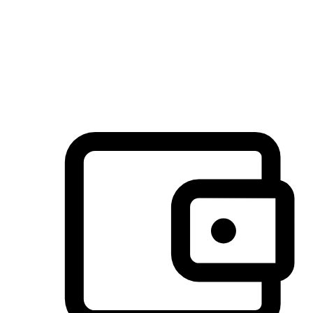
许多客户喜欢送货到家的便捷性和期待感，而有些客户则偏
于选择自取服务，以节省运费或更好地配合时间安排。对这
消费行为的重视，能够显著提升客户的满意度。