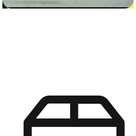
更多选择：从付款到收货让客户更满意
EasyStore尊重客户的各别情况和个性化需求，提供更得多选择
权给您的客户。无论是灵活的“在线购买，店内取货”，还是便
利的“店内购买，送货上门”，都能确保客户购物旅程的每一个
环节，可以适应他们的生活方式需求，帮助您的品牌在市场中
脱颖而出。