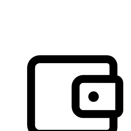
许多客户喜欢送货到家的便捷性和期待感，而有些客户则偏
于选择自取服务，以节省运费或更好地配合时间安排。对这
消费行为的重视，能够显著提升客户的满意度。