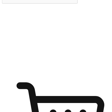
提交
随心所欲：让客户更轻易贴近您的品牌
无论是办公桌前的专注、沙发上的悠闲、还是在咖啡馆等待朋
友的片刻，让任何场景都能成为客户探索购物的瞬间。我们为
客户打造无缝的购物体验，让他们在任何场景都能轻松地贴近
自己喜欢的品牌，自由切换喜欢的购物方式，享受随时探索购
物的乐趣。