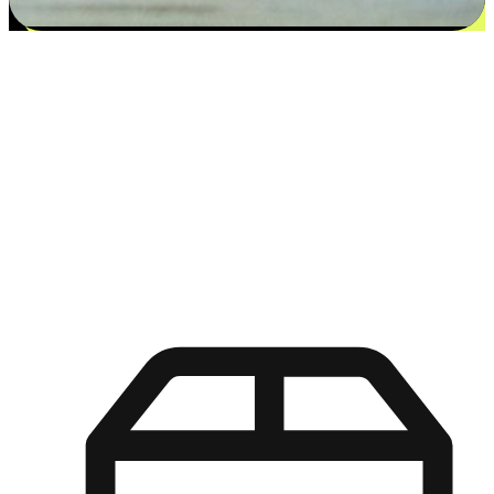
更多选择：从付款到收货让客户更满意
EasyStore尊重客户的各别情况和个性化需求，提供更得多选择
权给您的客户。无论是灵活的“在线购买，店内取货”，还是便
利的“店内购买，送货上门”，都能确保客户购物旅程的每一个
环节，可以适应他们的生活方式需求，帮助您的品牌在市场中
脱颖而出。