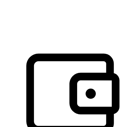
许多客户喜欢送货到家的便捷性和期待感，而有些客户则偏
于选择自取服务，以节省运费或更好地配合时间安排。对这
消费行为的重视，能够显著提升客户的满意度。