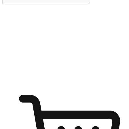
提交
随心所欲：让客户更轻易贴近您的品牌
无论是办公桌前的专注、沙发上的悠闲、还是在咖啡馆等待朋
友的片刻，让任何场景都能成为客户探索购物的瞬间。我们为
客户打造无缝的购物体验，让他们在任何场景都能轻松地贴近
自己喜欢的品牌，自由切换喜欢的购物方式，享受随时探索购
物的乐趣。