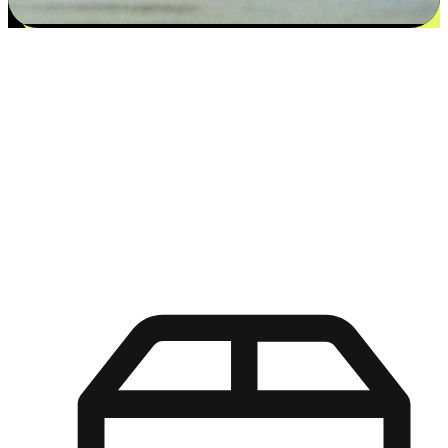
更多选择：从付款到收货让客户更满意
EasyStore尊重客户的各别情况和个性化需求，提供更得多选择
权给您的客户。无论是灵活的“在线购买，店内取货”，还是便
利的“店内购买，送货上门”，都能确保客户购物旅程的每一个
环节，可以适应他们的生活方式需求，帮助您的品牌在市场中
脱颖而出。