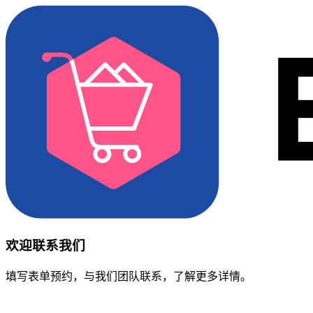
欢迎联系我们
填写表单预约，与我们团队联系，了解更多详情。