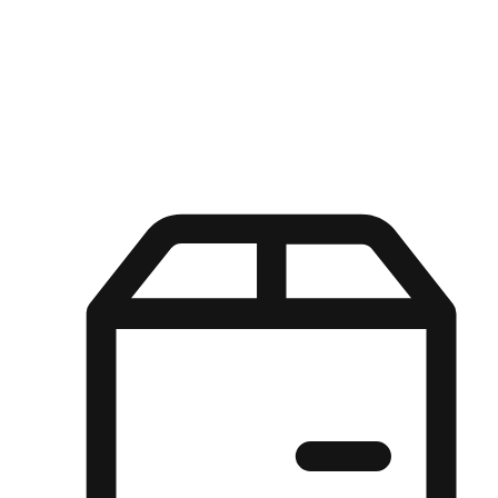
Kuasa pilihan di tangan pelanggan anda dengan pengalaman yang
disesuaikan. Dari fleksibiliti "Beli Dalam Talian, Ambil Di Kedai"
hingga kemudahan "Beli Di Kedai, Hantar Ke Rumah", kami
memastikan setiap aspek pengalaman membeli-belah disesuaikan
untuk memenuhi keperluan mereka.