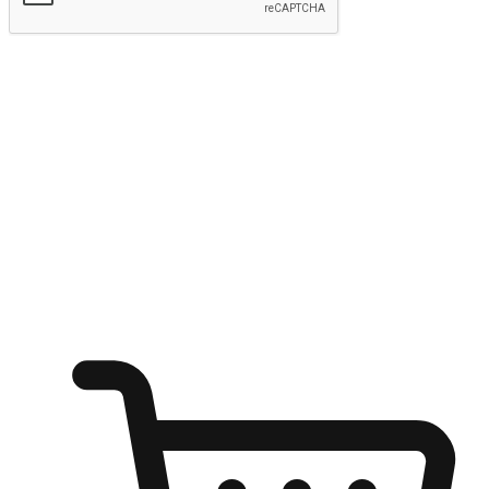
kirim
Menyinari kegembiraan membeli-belah
di mana sahaja
Ubah setiap saat menjadi peluang untuk penemuan, sama ada dari
meja pejabat, keselesaan sofa, ataupun semasa menunggu kawan di
kedai kopi. Berikan pelanggan kebebasan untuk menjelajah
keinginan berbelanja dari mana-mana dan berbelanja melalui laman
web atau aplikasi mudah alih.