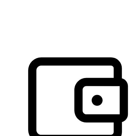
许多客户喜欢送货到家的便捷性和期待感，而有些客户则偏
于选择自取服务，以节省运费或更好地配合时间安排。对这
消费行为的重视，能够显著提升客户的满意度。