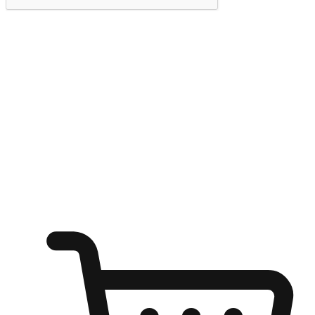
提交
随心所欲：让客户更轻易贴近您的品牌
无论是办公桌前的专注、沙发上的悠闲、还是在咖啡馆等待朋
友的片刻，让任何场景都能成为客户探索购物的瞬间。我们为
客户打造无缝的购物体验，让他们在任何场景都能轻松地贴近
自己喜欢的品牌，自由切换喜欢的购物方式，享受随时探索购
物的乐趣。