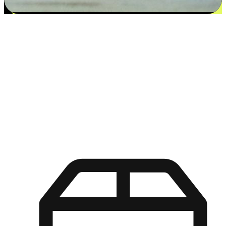
更多选择：从付款到收货让客户更满意
EasyStore尊重客户的各别情况和个性化需求，提供更得多选择
权给您的客户。无论是灵活的“在线购买，店内取货”，还是便
利的“店内购买，送货上门”，都能确保客户购物旅程的每一个
环节，可以适应他们的生活方式需求，帮助您的品牌在市场中
脱颖而出。