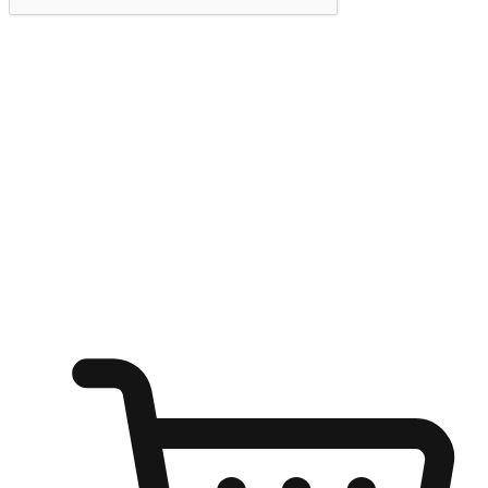
提交
随心所欲：让客户更轻易贴近您的品牌
无论是办公桌前的专注、沙发上的悠闲、还是在咖啡馆等待朋
友的片刻，让任何场景都能成为客户探索购物的瞬间。我们为
客户打造无缝的购物体验，让他们在任何场景都能轻松地贴近
自己喜欢的品牌，自由切换喜欢的购物方式，享受随时探索购
物的乐趣。