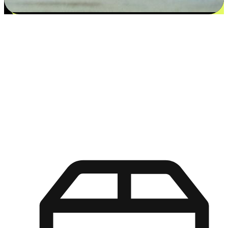
更多选择：从付款到收货让客户更满意
EasyStore尊重客户的各别情况和个性化需求，提供更得多选择
权给您的客户。无论是灵活的“在线购买，店内取货”，还是便
利的“店内购买，送货上门”，都能确保客户购物旅程的每一个
环节，可以适应他们的生活方式需求，帮助您的品牌在市场中
脱颖而出。