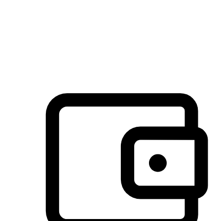
许多客户喜欢送货到家的便捷性和期待感，而有些客户则偏
于选择自取服务，以节省运费或更好地配合时间安排。对这
消费行为的重视，能够显著提升客户的满意度。