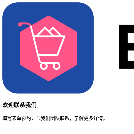
欢迎联系我们
填写表单预约，与我们团队联系，了解更多详情。