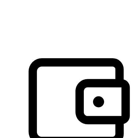
许多客户喜欢送货到家的便捷性和期待感，而有些客户则偏
于选择自取服务，以节省运费或更好地配合时间安排。对这
消费行为的重视，能够显著提升客户的满意度。