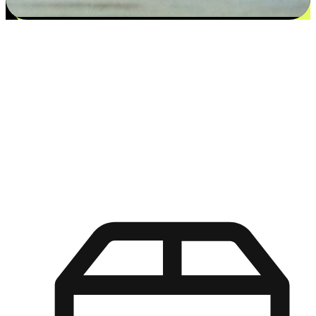
更多选择：从付款到收货让客户更满意
EasyStore尊重客户的各别情况和个性化需求，提供更得多选择
权给您的客户。无论是灵活的“在线购买，店内取货”，还是便
利的“店内购买，送货上门”，都能确保客户购物旅程的每一个
环节，可以适应他们的生活方式需求，帮助您的品牌在市场中
脱颖而出。