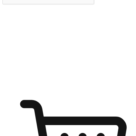
提交
随心所欲：让客户更轻易贴近您的品牌
无论是办公桌前的专注、沙发上的悠闲、还是在咖啡馆等待朋
友的片刻，让任何场景都能成为客户探索购物的瞬间。我们为
客户打造无缝的购物体验，让他们在任何场景都能轻松地贴近
自己喜欢的品牌，自由切换喜欢的购物方式，享受随时探索购
物的乐趣。