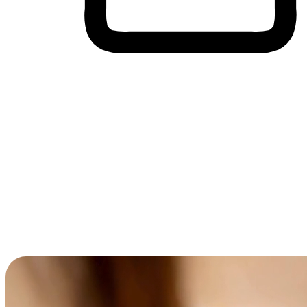
Membeli-Belah Lintas Peranti