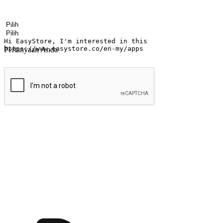
Nama
Nama perusahaan
Alamat surel
Nomor ponsel
Industri bisnis
Toko Fisik
Pertanyaan Anda
kirim
Menyinari kegembiraan membeli-belah di
Ubah setiap saat menjadi peluang untuk penemuan, sama ada dari me
berbelanja dari mana-mana dan berbelanja melalui laman web atau apl