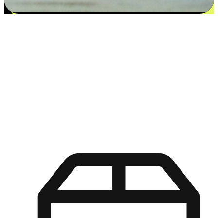
更多选择：从付款到收货让客户更满意
EasyStore尊重客户的各别情况和个性化需求，提供更得多选择
权给您的客户。无论是灵活的“在线购买，店内取货”，还是便
利的“店内购买，送货上门”，都能确保客户购物旅程的每一个
环节，可以适应他们的生活方式需求，帮助您的品牌在市场中
脱颖而出。