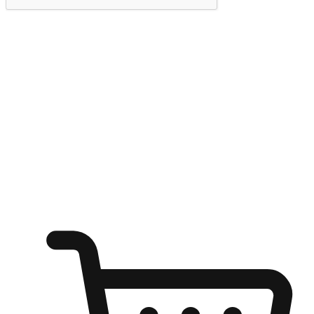
提交
随心所欲：让客户更轻易贴近您的品牌
无论是办公桌前的专注、沙发上的悠闲、还是在咖啡馆等待朋
友的片刻，让任何场景都能成为客户探索购物的瞬间。我们为
客户打造无缝的购物体验，让他们在任何场景都能轻松地贴近
自己喜欢的品牌，自由切换喜欢的购物方式，享受随时探索购
物的乐趣。