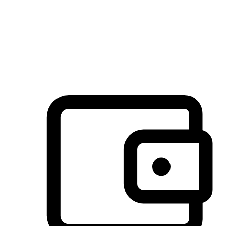
许多客户喜欢送货到家的便捷性和期待感，而有些客户则偏
于选择自取服务，以节省运费或更好地配合时间安排。对这
消费行为的重视，能够显著提升客户的满意度。