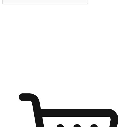
提交
随心所欲：让客户更轻易贴近您的品牌
无论是办公桌前的专注、沙发上的悠闲、还是在咖啡馆等待朋
友的片刻，让任何场景都能成为客户探索购物的瞬间。我们为
客户打造无缝的购物体验，让他们在任何场景都能轻松地贴近
自己喜欢的品牌，自由切换喜欢的购物方式，享受随时探索购
物的乐趣。