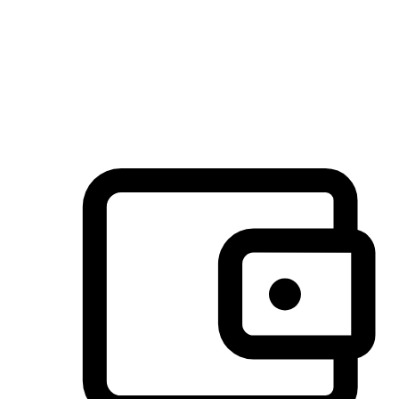
许多客户喜欢送货到家的便捷性和期待感，而有些客户则偏
于选择自取服务，以节省运费或更好地配合时间安排。对这
消费行为的重视，能够显著提升客户的满意度。