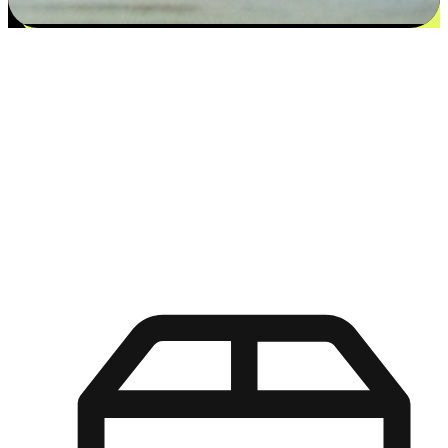
更多选择：从付款到收货让客户更满意
EasyStore尊重客户的各别情况和个性化需求，提供更得多选择
权给您的客户。无论是灵活的“在线购买，店内取货”，还是便
利的“店内购买，送货上门”，都能确保客户购物旅程的每一个
环节，可以适应他们的生活方式需求，帮助您的品牌在市场中
脱颖而出。