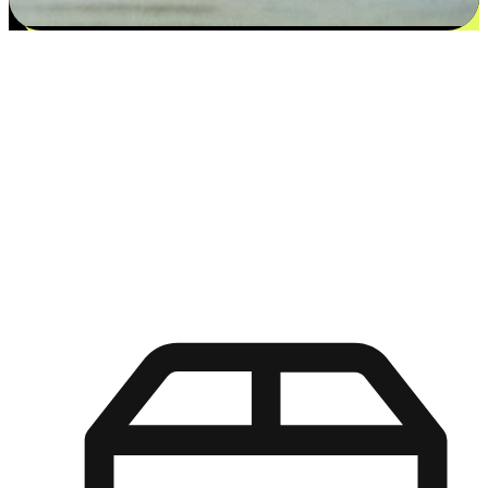
更多选择：从付款到收货让客户更满意
EasyStore尊重客户的各别情况和个性化需求，提供更得多选择
权给您的客户。无论是灵活的“在线购买，店内取货”，还是便
利的“店内购买，送货上门”，都能确保客户购物旅程的每一个
环节，可以适应他们的生活方式需求，帮助您的品牌在市场中
脱颖而出。