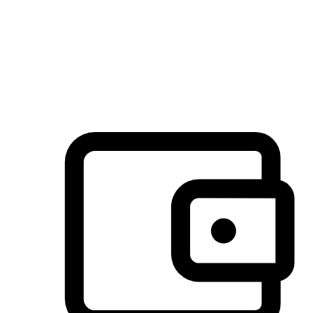
许多客户喜欢送货到家的便捷性和期待感，而有些客户则偏
于选择自取服务，以节省运费或更好地配合时间安排。对这
消费行为的重视，能够显著提升客户的满意度。