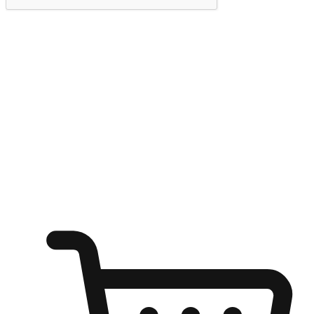
提交
随心所欲：让客户更轻易贴近您的品牌
无论是办公桌前的专注、沙发上的悠闲、还是在咖啡馆等待朋
友的片刻，让任何场景都能成为客户探索购物的瞬间。我们为
客户打造无缝的购物体验，让他们在任何场景都能轻松地贴近
自己喜欢的品牌，自由切换喜欢的购物方式，享受随时探索购
物的乐趣。