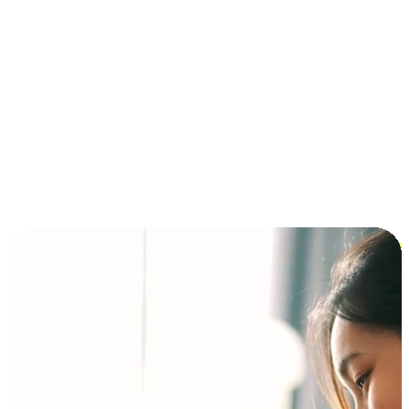
การชำระเงินแบบผ่อนชำระ ซื้อก่อนจ่ายทีหลัง (BNPL)