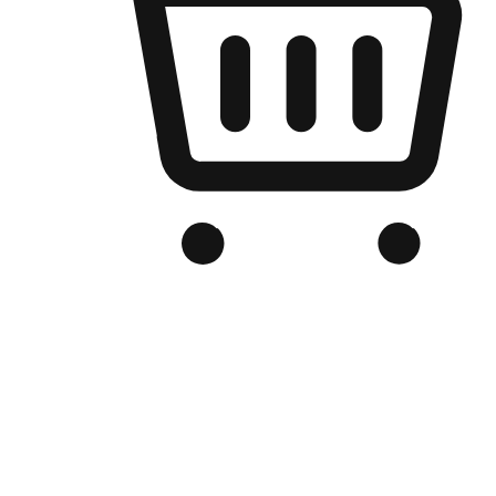
เว็บไซต์อีคอมเมิร์ซของแบรนด์