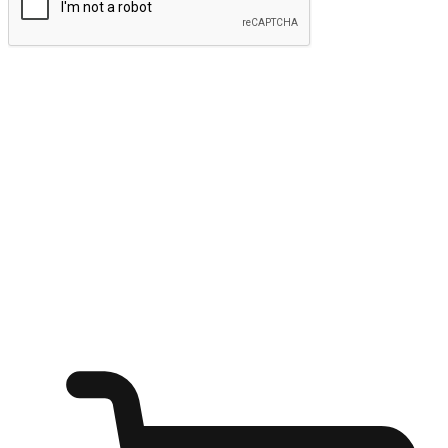
ส่งข้อมูล
ให้ลูกค้าเข้าถึงแบรนด์ของคุณง่ายขึ้น
ไม่ว่าลูกค้ากำลังนั่งทำงาน หรือ รอเพื่อนที่ร้านกาแฟ หรือทำ
กิจกรรมใดก็ตาม แบรนด์ของคุณสามารถสร้างประสบการณ์
การช็อปปิ้งแบบใหม่ที่เหนือกว่าได้ ให้ลูกค้าเข้าถึงแบรนด์ได้
อย่างง่ายทุกที่ทุกเวลา สนุกกับการช็อปปิ้ง บนหลากหลายช่อง
ทาง