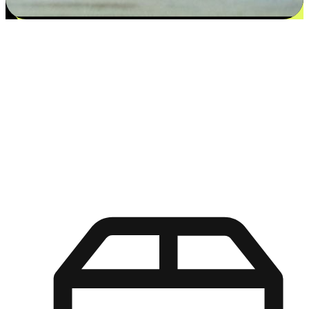
更多选择：从付款到收货让客户更满意
EasyStore尊重客户的各别情况和个性化需求，提供更得多选择
权给您的客户。无论是灵活的“在线购买，店内取货”，还是便
利的“店内购买，送货上门”，都能确保客户购物旅程的每一个
环节，可以适应他们的生活方式需求，帮助您的品牌在市场中
脱颖而出。