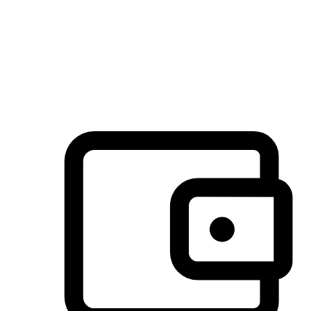
许多客户喜欢送货到家的便捷性和期待感，而有些客户则偏
于选择自取服务，以节省运费或更好地配合时间安排。对这
消费行为的重视，能够显著提升客户的满意度。