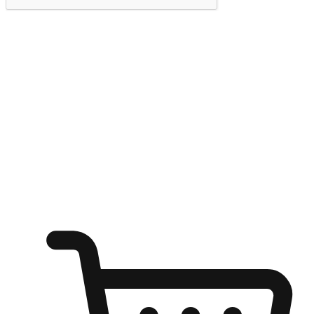
提交
随心所欲：让客户更轻易贴近您的品牌
无论是办公桌前的专注、沙发上的悠闲、还是在咖啡馆等待朋
友的片刻，让任何场景都能成为客户探索购物的瞬间。我们为
客户打造无缝的购物体验，让他们在任何场景都能轻松地贴近
自己喜欢的品牌，自由切换喜欢的购物方式，享受随时探索购
物的乐趣。