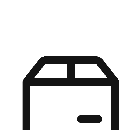
Kuasa pilihan di tangan pelanggan anda dengan pengalaman yang
disesuaikan. Dari fleksibiliti "Beli Dalam Talian, Ambil Di Kedai"
hingga kemudahan "Beli Di Kedai, Hantar Ke Rumah", kami
memastikan setiap aspek pengalaman membeli-belah disesuaikan
untuk memenuhi keperluan mereka.