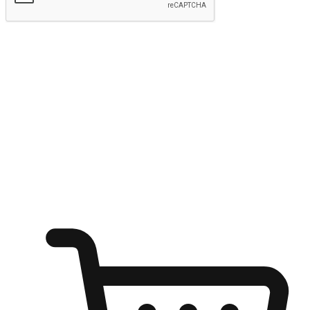
kirim
Menyinari kegembiraan membeli-belah
di mana sahaja
Ubah setiap saat menjadi peluang untuk penemuan, sama ada dari
meja pejabat, keselesaan sofa, ataupun semasa menunggu kawan di
kedai kopi. Berikan pelanggan kebebasan untuk menjelajah
keinginan berbelanja dari mana-mana dan berbelanja melalui laman
web atau aplikasi mudah alih.