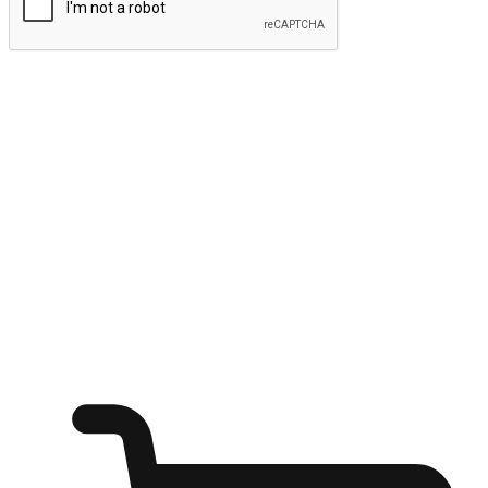
ส่งข้อมูล
ให้ลูกค้าเข้าถึงแบรนด์ของคุณง่ายขึ้น
ไม่ว่าลูกค้ากำลังนั่งทำงาน หรือ รอเพื่อนที่ร้านกาแฟ หรือทำ
กิจกรรมใดก็ตาม แบรนด์ของคุณสามารถสร้างประสบการณ์
การช็อปปิ้งแบบใหม่ที่เหนือกว่าได้ ให้ลูกค้าเข้าถึงแบรนด์ได้
อย่างง่ายทุกที่ทุกเวลา สนุกกับการช็อปปิ้ง บนหลากหลายช่อง
ทาง