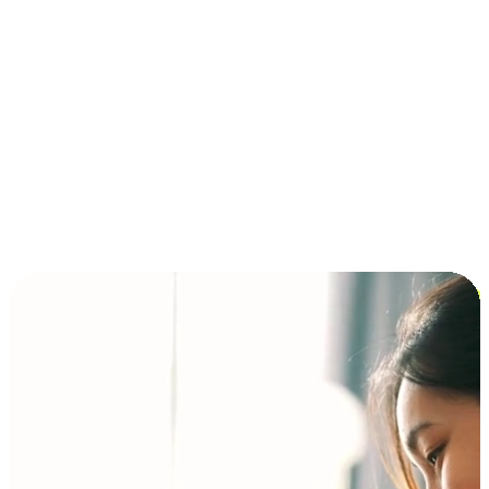
การชำระเงินแบบผ่อนชำระ ซื้อก่อนจ่ายทีหลัง (BNPL)