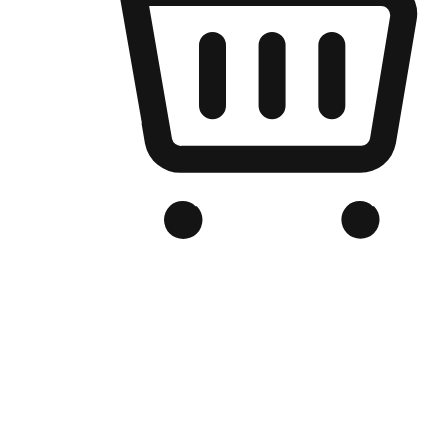
เว็บไซต์อีคอมเมิร์ซของแบรนด์