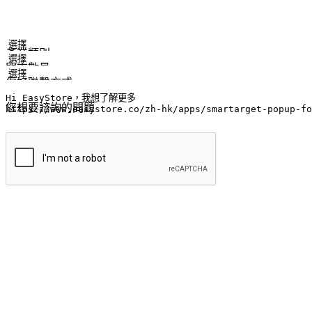
姓名
公司/品牌
電子郵件
手機號碼
產業類別
門市數量
偏好聯繫方式
LINE ID (非必填)
您想要諮詢的問題
提交
流暢的購物旅程
讓顧客無論是透過手機、網頁或是應用程式都能盡情享受購物