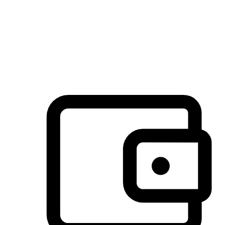
许多客户喜欢送货到家的便捷性和期待感，而有些客户则偏
于选择自取服务，以节省运费或更好地配合时间安排。对这
消费行为的重视，能够显著提升客户的满意度。