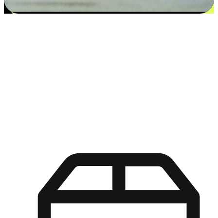
更多选择：从付款到收货让客户更满意
EasyStore尊重客户的各别情况和个性化需求，提供更得多选择
权给您的客户。无论是灵活的“在线购买，店内取货”，还是便
利的“店内购买，送货上门”，都能确保客户购物旅程的每一个
环节，可以适应他们的生活方式需求，帮助您的品牌在市场中
脱颖而出。