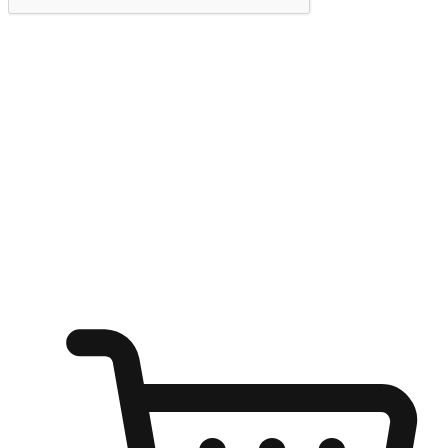
提交
随心所欲：让客户更轻易贴近您的品牌
无论是办公桌前的专注、沙发上的悠闲、还是在咖啡馆等待朋
友的片刻，让任何场景都能成为客户探索购物的瞬间。我们为
客户打造无缝的购物体验，让他们在任何场景都能轻松地贴近
自己喜欢的品牌，自由切换喜欢的购物方式，享受随时探索购
物的乐趣。