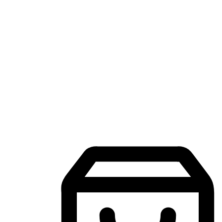
แอปพลิเคชันช้อปปิ้งบนมือถือ