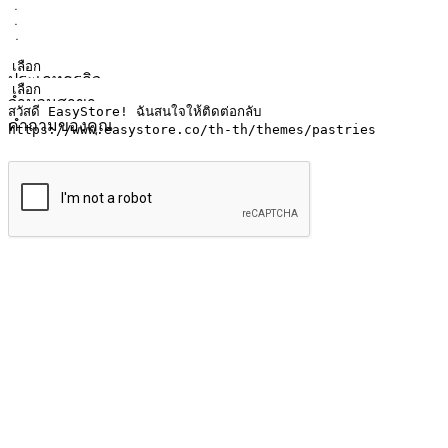
ชื่อ
ชื่อบริษัท
ที่อยู่อีเมล
หมายเลขโทรศัพท์มือถือ
ประเภทธุรกิจ
จำนวนสาขา
คำถามของคุณ
ส่งข้อมูล
ให้ลูกค้าเข้าถึงแบรนด์ของคุณง่ายขึ้น
ไม่ว่าลูกค้ากำลังนั่งทำงาน หรือ รอเพื่อนที่ร้านกาแฟ หรือทำกิ
ทุกเวลา สนุกกับการช็อปปิ้ง บนหลากหลายช่องทาง