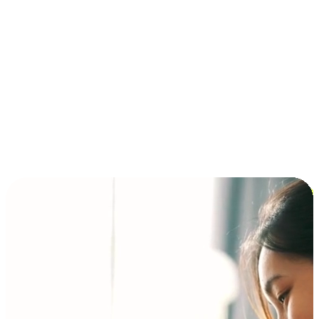
การชำระเงินแบบผ่อนชำระ ซื้อก่อนจ่ายทีหลัง (BNPL)