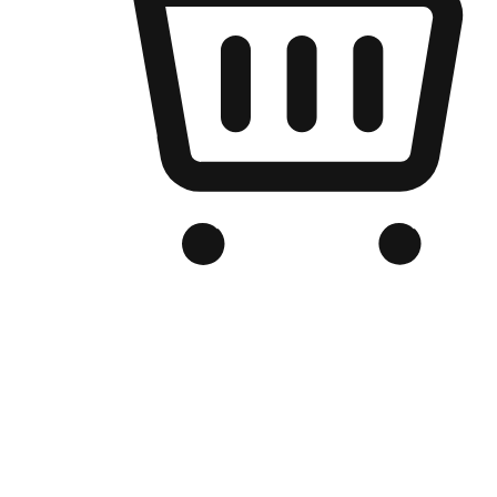
เว็บไซต์อีคอมเมิร์ซของแบรนด์