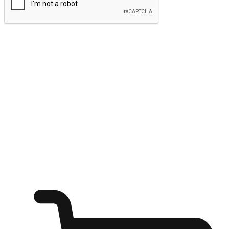
ส่งข้อมูล
ให้ลูกค้าเข้าถึงแบรนด์ของคุณง่ายขึ้น
ไม่ว่าลูกค้ากำลังนั่งทำงาน หรือ รอเพื่อนที่ร้านกาแฟ หรือทำ
กิจกรรมใดก็ตาม แบรนด์ของคุณสามารถสร้างประสบการณ์
การช็อปปิ้งแบบใหม่ที่เหนือกว่าได้ ให้ลูกค้าเข้าถึงแบรนด์ได้
อย่างง่ายทุกที่ทุกเวลา สนุกกับการช็อปปิ้ง บนหลากหลายช่อง
ทาง