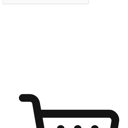
提交
随心所欲：让客户更轻易贴近您的品牌
无论是办公桌前的专注、沙发上的悠闲、还是在咖啡馆等待朋
友的片刻，让任何场景都能成为客户探索购物的瞬间。我们为
客户打造无缝的购物体验，让他们在任何场景都能轻松地贴近
自己喜欢的品牌，自由切换喜欢的购物方式，享受随时探索购
物的乐趣。