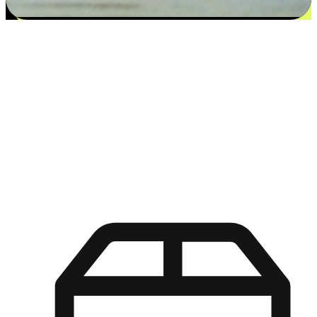
更多选择：从付款到收货让客户更满意
EasyStore尊重客户的各别情况和个性化需求，提供更得多选择
权给您的客户。无论是灵活的“在线购买，店内取货”，还是便
利的“店内购买，送货上门”，都能确保客户购物旅程的每一个
环节，可以适应他们的生活方式需求，帮助您的品牌在市场中
脱颖而出。