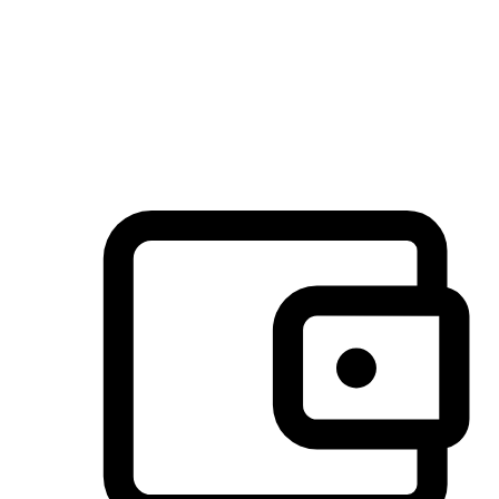
许多客户喜欢送货到家的便捷性和期待感，而有些客户则偏
于选择自取服务，以节省运费或更好地配合时间安排。对这
消费行为的重视，能够显著提升客户的满意度。