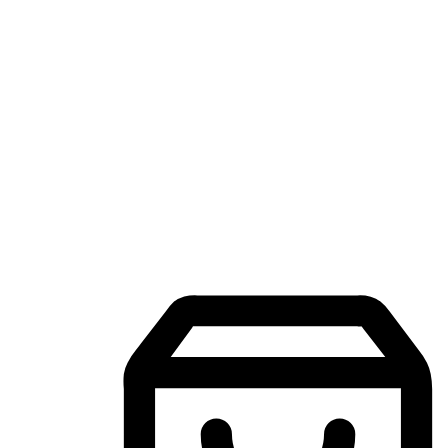
แอปพลิเคชันช้อปปิ้งบนมือถือ