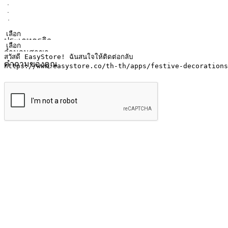
ชื่อ
ชื่อบริษัท
ที่อยู่อีเมล
หมายเลขโทรศัพท์มือถือ
ประเภทธุรกิจ
จำนวนสาขา
คำถามของคุณ
ส่งข้อมูล
ให้ลูกค้าเข้าถึงแบรนด์ของคุณง่ายขึ้น
ไม่ว่าลูกค้ากำลังนั่งทำงาน หรือ รอเพื่อนที่ร้านกาแฟ หรือทำกิ
ทุกเวลา สนุกกับการช็อปปิ้ง บนหลากหลายช่องทาง